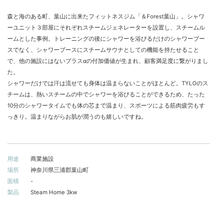
森と海のある町、葉山に出来たフィットネスジム「＆Forest葉山」。シャワ
ーユニット３部屋にそれぞれスチームジェネレーターを設置し、スチームル
ームとした事例。トレーニングの後にシャワーを浴びるだけのシャワーブー
スでなく、シャワーブースにスチームサウナとしての機能を持たせること
で、他の施設にはないプラスαの付加価値が生まれ、顧客満足度に繋がりまし
た。
シャワーだけでは汗は流せても身体は温まらないことがほとんど。TYLOのス
チームは、熱いスチームの中でシャワーを浴びることができるため、たった
10分のシャワータイムでも体の芯まで温まり、スポーツによる筋肉疲労もす
っきり。温まりながらお肌が潤うのも嬉しいですね。
用途
商業施設
場所
神奈川県三浦郡葉山町
面積
-
製品
Steam Home 3kw