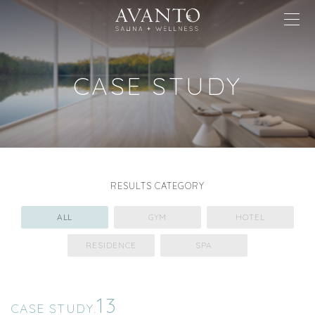
CASE STUDY
RESULTS CATEGORY
ALL
GYM
HOTEL
RESIDENCE
SPA
13
CASE STUDY.